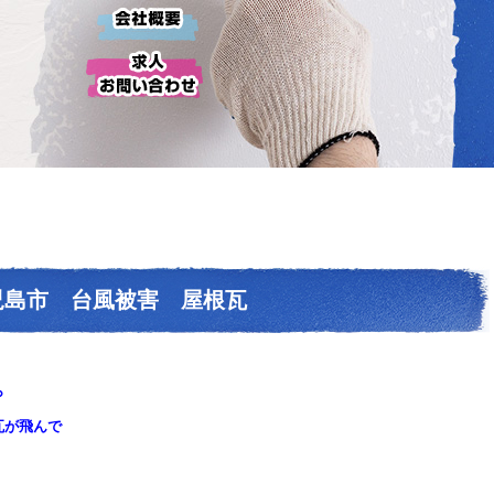
児島市 台風被害 屋根瓦
ら
瓦が飛んで