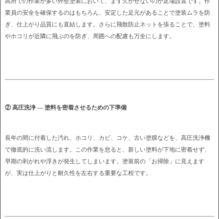
高所での作業が多い外壁塗装において、まず欠かせないのが足場設置です。作
業員の安全を確保するのはもちろん、安定した足元があることで塗装ムラを防
ぎ、仕上がり品質にも直結します。さらに飛散防止ネットを張ることで、塗料
やホコリが近隣に飛ぶのを防ぎ、周囲への配慮も万全にします。
② 高圧洗浄 ― 塗料を密着させるための下準備
長年の間に付着した汚れ、ホコリ、カビ、コケ、古い塗膜などを、高圧洗浄機
で徹底的に洗い流します。この作業を怠ると、新しい塗料が下地に密着せず、
早期の剥がれや浮きが発生してしまいます。塗装前の「お掃除」に見えます
が、実は仕上がりと耐久性を左右する重要な工程です。