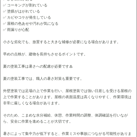
✅ コーキングが割れている
✅ 塗膜がはがれている
✅ カビやコケが発生している
✅ 屋根の色あせや汚れが気になる
✅ 雨漏りが心配
小さな劣化でも、放置すると大きな補修が必要になる場合があります。
早めの点検が、建物を長持ちさせるポイントです。
夏の塗装工事は暑さへの配慮が必要です♨
夏の塗装工事では、職人の暑さ対策も重要です。
外壁塗装では足場の上で作業を行い、屋根塗装では強い日差しを受ける屋根の
上で作業することがあります。屋根の表面温度は高くなりやすく、作業環境は
非常に厳しくなる場合があります。
そのため、こまめな水分補給、休憩、作業時間の調整、体調確認を行いなが
ら、安全に作業を進めることが大切です。
暑さによって集中力が低下すると、作業ミスや事故につながる可能性がありま