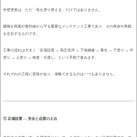
外壁塗装は、ただ「色を塗り替える」だけではありません。
建物を雨風や紫外線から守る重要なメンテナンス工事であり、その寿命や美観
を左右するものです。
工事の流れは大きく「足場設置 → 高圧洗浄 → 下地補修 → 養生 → 下塗り → 中
塗り → 上塗り → 検査・引渡し」という手順で進みます。
それぞれの工程に意味があり、省略できるものは一つもありません。
① 足場設置 ― 安全と品質の土台