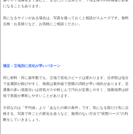
漏りや下地腐食まで進むと、塗るだけでは戻せず、下地交換や内部補修が必要
になることもあります。
気になるサインがある場合は、写真を撮っておくと相談がスムーズです。無料
点検・お見積りなど、お気軽にご相談ください。
補足：立地別に劣化が早いパターン
同じ材料・同じ築年数でも、立地で劣化スピードは変わります。沿岸部は塩分
で金属部が錆びやすく、南面は紫外線で塗膜の消耗が早い傾向があります。交
通量の多い道路沿いは排気ガスや粉じんで汚れが定着しやすく、強風地帯は砂
埃で表面が摩耗しやすいことがあります。
大切なのは「平均値」より「あなたの家の条件」です。気になる面だけ先に点
検する、写真で年ごとの変化を追うなど、無理のない方法で“状態ベース”の判
断をしていきましょう。