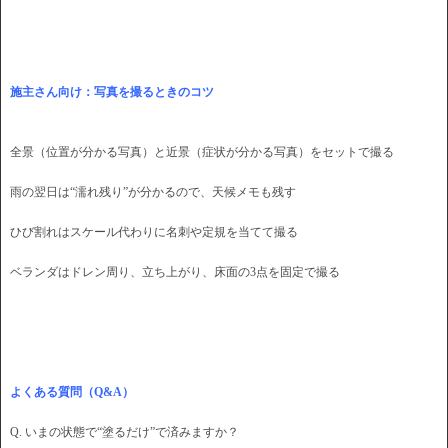
施主さん向け：写真を撮るときのコツ
全景（位置が分かる写真）と近景（症状が分かる写真）をセットで撮る
雨の翌日は“濡れ残り”が分かるので、天候メモも残す
ひび割れはスケール代わりに名刺や定規を当てて撮る
ベランダはドレン周り、立ち上がり、床面の3点を固定で撮る
よくある質問（Q&A）
Q. いまの状態で“塗るだけ”で済みますか？