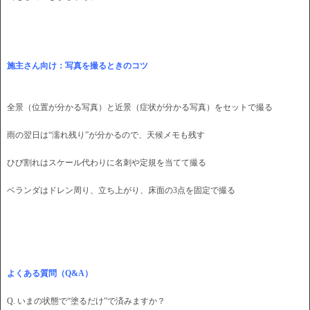
施主さん向け：写真を撮るときのコツ
全景（位置が分かる写真）と近景（症状が分かる写真）をセットで撮る
雨の翌日は“濡れ残り”が分かるので、天候メモも残す
ひび割れはスケール代わりに名刺や定規を当てて撮る
ベランダはドレン周り、立ち上がり、床面の3点を固定で撮る
よくある質問（Q&A）
Q. いまの状態で“塗るだけ”で済みますか？