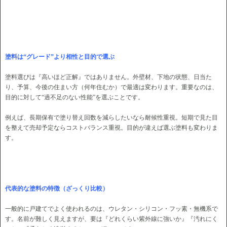
塗料は“グレード”より相性と目的で選ぶ
塗料選びは『高いほど正解』ではありません。外壁材、下地の状態、日当た
り、予算、今後の住まい方（何年住むか）で最適は変わります。重要なのは、
目的に対して“過不足のない性能”を選ぶことです。
例えば、長期保有で塗り替え回数を減らしたいなら耐候性重視。短期で見た目
を整えて売却予定ならコストバランス重視。目的が違えば選ぶ塗料も変わりま
す。
代表的な塗料の特徴（ざっくり比較）
一般的に戸建てでよく使われるのは、ウレタン・シリコン・フッ素・無機系で
す。名前が難しく見えますが、要は『どれくらい紫外線に強いか』『汚れにく