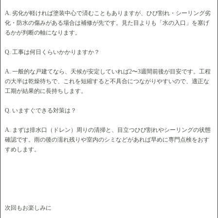
A. 劣化が軽ければ塗装中心で済むこともありますが、ひび割れ・シーリング劣
化・防水の傷みがある場合は補修が先です。見た目よりも「水の入口」を塞げ
るかが判断の軸になります。
Q. 工事は何日くらいかかりますか？
A. 一般的な戸建てなら、天候が安定していれば2〜3週間前後が目安です。工程
の大半は乾燥待ちで、これを短縮すると不具合につながりやすいので、適正な
工期が結果的に長持ちします。
Q. いますぐできる対策は？
A. まずは排水口（ドレン）周りの清掃と、目立つひび割れやシーリングの状態
確認です。雨の後の濡れ残りや室内のシミなどがあれば早めに専門点検をおす
すめします。
次回もお楽しみに