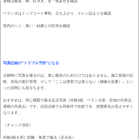
屋根は板金、棟、釘浮き、苔・色あせを確認
ベランダはトップコート摩耗、立ち上がり、ドレン詰まりを確認
室内のシミ・臭い・結露との区別を確認
写真記録が“トラブル予防”になる
点検時に写真を撮るのは、単に報告のためだけではありません。施工前後の比
較、劣化の進行管理、そして『ここは塗装では直らない（補修が必要）』とい
った説明にも役立ちます。
おすすめは、同じ構図で撮る定点写真（外観4面、ベランダ床、目地の代表点、
屋根の代表点）です。次回点検でも同条件で比較でき、状態変化が見えやすく
なります。
（チェック項目）
外観4面を同じ距離・角度で撮る（定点化）