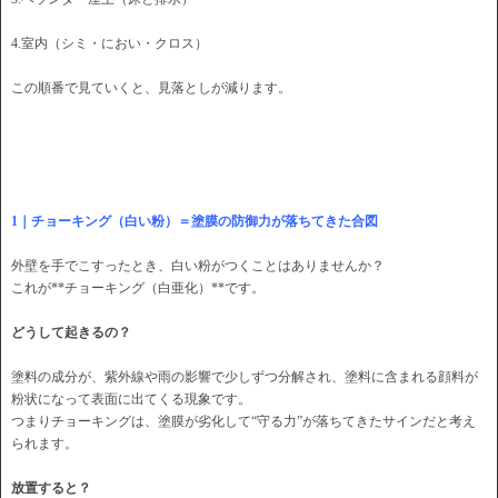
4.室内（シミ・におい・クロス）
この順番で見ていくと、見落としが減ります。
1｜チョーキング（白い粉）＝塗膜の防御力が落ちてきた合図
外壁を手でこすったとき、白い粉がつくことはありませんか？
これが**チョーキング（白亜化）**です。
どうして起きるの？
塗料の成分が、紫外線や雨の影響で少しずつ分解され、塗料に含まれる顔料が
粉状になって表面に出てくる現象です。
つまりチョーキングは、塗膜が劣化して“守る力”が落ちてきたサインだと考え
られます。
放置すると？