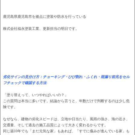
鹿児島県鹿児島市を拠点に塗装や防水を行っている
株式会社福永塗装工業、更新担当の明日です。
劣化サインの見分け方：チョーキング・ひび割れ・ふくれ・雨漏り前兆をセル
フチェックで確認する方法
「塗り替えって、いつやればいいの？」
この質問は本当に多いです。結論から言うと、年数だけで判断するのは少し危
険です。
なぜなら、建物の劣化スピードは、立地や日当たり、風雨の強さ、海の近さ、
交通量、そして過去の施工品質によって大きく変わるからです。
同じ築10年でも「まだ元気な家」もあれば、「すでに傷みが進んでいる家」も