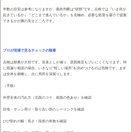
年数の目安は参考になりますが、最終判断は“状態”です。点検では『いま何が
起きているか』『どこまで進んでいるか』を見極め、必要な処置を最小で提案
できるかが腕の見せどころです。
プロが現場で見るチェックの順番
点検は順番が大切です。見落としが減り、原因推定もブレにくくなります。特
に雨漏り相談の場合、いきなり“怪しい場所”を決めつけるのは危険です。まず
は全体を俯瞰し、次に局所を深掘りします。
（手順）
外壁全体の汚れ方（北面のコケ、南面の色あせ）を確認
目地・サッシ周り・取り合い部のシーリングを確認
ひび割れの幅・長さ・段差の有無を確認