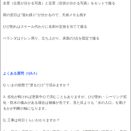
全景（位置が分かる写真）と近景（症状が分かる写真）をセットで撮る
雨の翌日は“濡れ残り”が分かるので、天候メモも残す
ひび割れはスケール代わりに名刺や定規を当てて撮る
ベランダはドレン周り、立ち上がり、床面の3点を固定で撮る
よくある質問（Q&A）
Q. いまの状態で“塗るだけ”で済みますか？
A. 劣化が軽ければ塗装中心で済むこともありますが、ひび割れ・シーリング劣
化・防水の傷みがある場合は補修が先です。見た目よりも「水の入口」を塞げ
るかが判断の軸になります。
Q. 工事は何日くらいかかりますか？