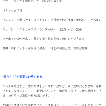
いか』『柔らかく追従するか』のバランスです。
（チェック項目）
ウレタン：密着しやすく扱いやすい。付帯部や部分補修で使われることも多い
シリコン：コストと耐久のバランスが良く、選ばれやすい定番
フッ素：耐候性が高く、長期で塗り替え回数を減らしたい方向け
無機：汚れにくさ・耐候性に強み。下地との相性と施工管理が重要
“柔らかさ”が必要な外壁もある
モルタル外壁など、微細な動きが出やすい壁では、硬い塗膜だとひび割れを拾
いやすくなります。ここで必要になるのが、追従性（伸び）を持つ材料や、下
塗りでクラック追従を補う設計です。
塗料は上塗りだけで語れません。下塗り（シーラー、フィラー等）とセットで