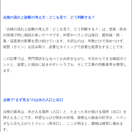
点検の流れと診断の考え方：どこを見て、どう判断する？
「点検の流れと診断の考え方：どこを見て、どう判断する？」は、塗装・防水
の現場で特に相談が多いテーマです。外壁やベランダは毎日、紫外線・雨・
風・温度差の影響を受け続けています。大切なのは、年数だけで決めつけず、
状態（サイン）を読み取り、必要なタイミングで必要な処置をすることです。
この記事では、専門用語をなるべくかみ砕きながら、今日からできる確認ポイ
ントと、放置した場合に起きやすいトラブル、そして工事の判断基準を整理し
ます。
点検で“まず見る”のは水の入口と出口
点検の基本は、水が入る場所（入口）と、たまった水が抜ける場所（出口）を
押さえることです。外壁ならひび割れや目地、屋根なら板金や釘浮き、ベラン
ダなら立ち上がりとドレン（排水口）。ここが弱ると、建物は確実に傷みま
す。