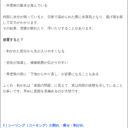
・外壁材の吸水が進んでいる
内部に水分が残っていると、日射で温められた際に水蒸気となり、逃げ場を探
して圧力がかかります。
その結果、塗膜が膨れたり、浮いたりすることがあります。
放置すると？
・剥がれた部分から水が入りやすくなる
・劣化が加速し、補修範囲が広がりやすい
・再塗装の前に「下地からやり直し」が必要になることもある
ふくれ・剥がれは「表面の問題」に見えて、実は内部の状態を示していること
が多いです。早めに原因を見極めるのが大切です。
4｜シーリング（コーキング）の割れ・痩せ・剥がれ