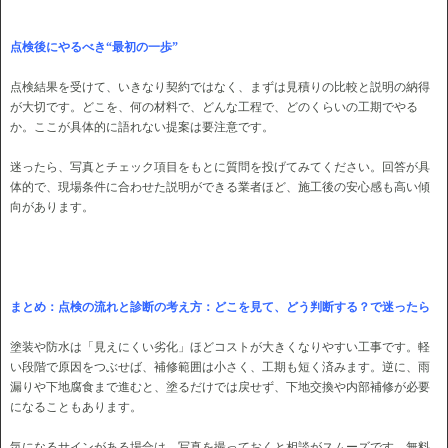
点検後にやるべき“最初の一歩”
点検結果を受けて、いきなり契約ではなく、まずは見積りの比較と説明の納得
が大切です。どこを、何の材料で、どんな工程で、どのくらいの工期でやる
か。ここが具体的に語れない提案は要注意です。
迷ったら、写真とチェック項目をもとに質問を投げてみてください。回答が具
体的で、現場条件に合わせた説明ができる業者ほど、施工後の安心感も高い傾
向があります。
まとめ：点検の流れと診断の考え方：どこを見て、どう判断する？で迷ったら
塗装や防水は「見えにくい劣化」ほどコストが大きくなりやすい工事です。軽
い段階で原因をつぶせば、補修範囲は小さく、工期も短く済みます。逆に、雨
漏りや下地腐食まで進むと、塗るだけでは戻せず、下地交換や内部補修が必要
になることもあります。
気になるサインがある場合は、写真を撮っておくと相談がスムーズです。無料