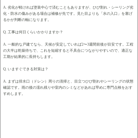
A. 劣化が軽ければ塗装中心で済むこともありますが、ひび割れ・シーリング劣
化・防水の傷みがある場合は補修が先です。見た目よりも「水の入口」を塞げ
るかが判断の軸になります。
Q. 工事は何日くらいかかりますか？
A. 一般的な戸建てなら、天候が安定していれば2〜3週間前後が目安です。工程
の大半は乾燥待ちで、これを短縮すると不具合につながりやすいので、適正な
工期が結果的に長持ちします。
Q. いますぐできる対策は？
A. まずは排水口（ドレン）周りの清掃と、目立つひび割れやシーリングの状態
確認です。雨の後の濡れ残りや室内のシミなどがあれば早めに専門点検をおす
すめします。