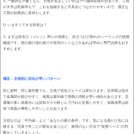
A. 一般的な戸建てなら、天候が安定していれば2〜3週間前後が目安です。工程
の大半は乾燥待ちで、これを短縮すると不具合につながりやすいので、適正な
工期が結果的に長持ちします。
Q. いますぐできる対策は？
A. まずは排水口（ドレン）周りの清掃と、目立つひび割れやシーリングの状態
確認です。雨の後の濡れ残りや室内のシミなどがあれば早めに専門点検をおす
すめします。
補足：立地別に劣化が早いパターン
同じ材料・同じ築年数でも、立地で劣化スピードは変わります。沿岸部は塩分
で金属部が錆びやすく、南面は紫外線で塗膜の消耗が早い傾向があります。交
通量の多い道路沿いは排気ガスや粉じんで汚れが定着しやすく、強風地帯は砂
埃で表面が摩耗しやすいことがあります。
大切なのは「平均値」より「あなたの家の条件」です。気になる面だけ先に点
検する、写真で年ごとの変化を追うなど、無理のない方法で“状態ベース”の判
断をしていきましょう。