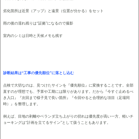
劣化箇所は近景（アップ）と遠景（位置が分かる）をセット
雨の後の濡れ残りは“証拠”になるので撮影
室内のシミは日時と天候メモも残す
診断結果は“工事の優先順位”に落とし込む
点検で大切なのは、見つけたサインを『優先順位』に変換することです。全部
直すのが理想でも、予算や工期には限りがあります。だから『今すぐ止めるべ
き入口』『次回まで様子見で良い箇所』『今回やると合理的な項目（足場同
時）』を整理します。
例えば、目地の剥離やベランダ立ち上がりの切れは優先度が高い一方、軽いチ
ョーキングは“計画を立てるサイン”として扱うこともあります。